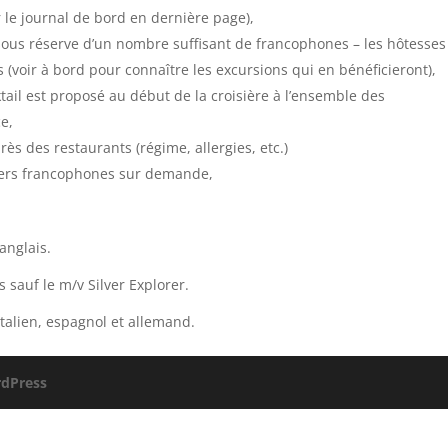
r le journal de bord en dernière page),
 sous réserve d’un nombre suffisant de francophones – les hôtesses
 (voir à bord pour connaître les excursions qui en bénéficieront),
ail est proposé au début de la croisière à l’ensemble des
e,
s des restaurants (régime, allergies, etc.)
agers francophones sur demande,
anglais.
s sauf le m/v Silver Explorer.
italien, espagnol et allemand.
dPress