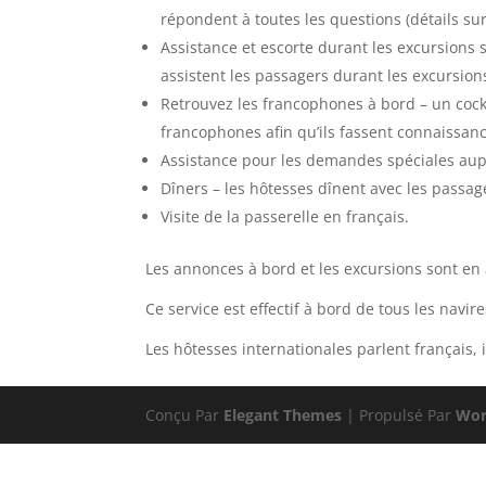
répondent à toutes les questions (détails su
Assistance et escorte durant les excursions
assistent les passagers durant les excursions
Retrouvez les francophones à bord – un cockt
francophones afin qu’ils fassent connaissanc
Assistance pour les demandes spéciales auprè
Dîners – les hôtesses dînent avec les pass
Visite de la passerelle en français.
Les annonces à bord et les excursions sont en 
Ce service est effectif à bord de tous les navire
Les hôtesses internationales parlent français, 
Conçu Par
Elegant Themes
| Propulsé Par
Wor