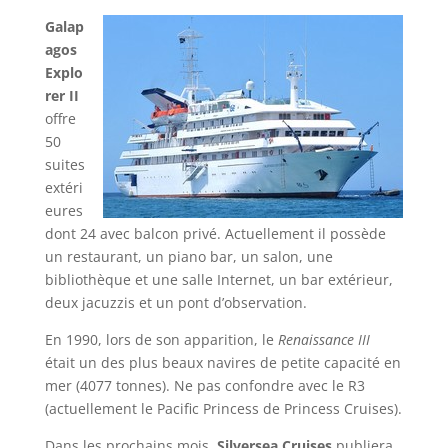
Galap
agos
Explo
rer II
offre
50
suites
extéri
eures
dont 24 avec balcon privé. Actuellement il possède
un restaurant, un piano bar, un salon, une
bibliothèque et une salle Internet, un bar extérieur,
deux jacuzzis et un pont d’observation.
En 1990, lors de son apparition, le
Renaissance III
était un des plus beaux navires de petite capacité en
mer (4077 tonnes). Ne pas confondre avec le R3
(actuellement le Pacific Princess de Princess Cruises).
Dans les prochains mois,
Silversea Cruises
publiera