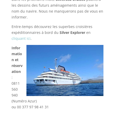
les dessins des futurs aménagements ainsi que le
nom du navire. Nous ne manquerons pas de vous en
informer.
Entre-temps découvrez les superbes croisières
expéditionnaires à bord du
Silver Explorer
en
cliquant ici
.
Infor
matio
n et
réserv
ation
:
0811
560
940
(Numéro Azur)
ou 00 377 97 98 41 31