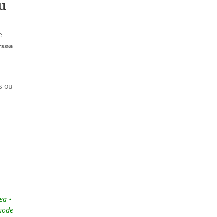
au
e
rsea
s ou
ea •
Rhode