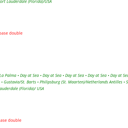
 Fort Lauderdale (Florida)/USA
 base double
a Palma • Day at Sea • Day at Sea • Day at Sea • Day at Sea • Day at Se
s • Gustavia/St. Barts • Philipsburg (St. Maarten)/Netherlands Antilles • 
Lauderdale (Florida)/ USA
 base double