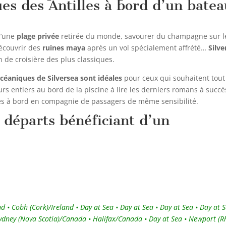
ues des Antilles à bord d’un bate
 d’une
plage privée
retirée du monde, savourer du champagne sur l
écouvrir des
ruines maya
après un vol spécialement affrété…
Silve
 de croisière des plus classiques.
océaniques de Silversea sont idéales
pour ceux qui souhaitent tout
urs entiers au bord de la piscine à lire les derniers romans à succè
ées à bord en compagnie de passagers de même sensibilité.
e départs bénéficiant d’un
 Cobh (Cork)/Ireland • Day at Sea • Day at Sea • Day at Sea • Day at S
Sydney (Nova Scotia)/Canada • Halifax/Canada • Day at Sea • Newport (