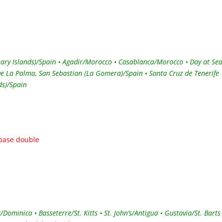
anary Islands)/Spain • Agadir/Morocco • Casablanca/Morocco • Day at Sea
De La Palma, San Sebastian (La Gomera)/Spain • Santa Cruz de Tenerife
ds)/Spain
 base double
ominica • Basseterre/St. Kitts • St. John’s/Antigua • Gustavia/St. Barts