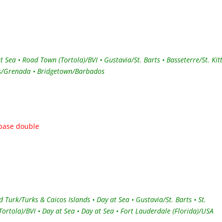
 Sea • Road Town (Tortola)/BVI • Gustavia/St. Barts • Basseterre/St. Kitt
ge’s/Grenada • Bridgetown/Barbados
 base double
 Turk/Turks & Caicos Islands • Day at Sea • Gustavia/St. Barts • St.
(Tortola)/BVI • Day at Sea • Day at Sea • Fort Lauderdale (Florida)/USA